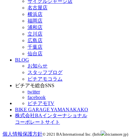
サイクルジャージ店
名古屋店
横浜店
福岡店
浦和店
立川店
広島店
千葉店
仙台店
BLOG
お知らせ
スタッフブログ
ビチアモコラム
ビチアモ総合SNS
twitter
facebook
ビチアモTV
BIKE GARAGE YAMANAKAKO
株式会社BAインターナショナル
コーポレートサイト
個人情報保護方針
© 2021 BA International Inc. (Info
biciamore.jp)