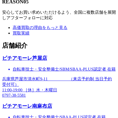
REASON
05
安心してお買い求めいただけるよう、全国に複数店舗を展開
しアフターフォローに対応
高価買取の理由をもっと見る
買取実績
店舗紹介
ビチアモーレ
芦屋店
自転車技士・安全整備士/SBM/SBAA-PLUS認定者 在籍
兵庫県芦屋市清水町9-11 （来店予約制 当日予約
受付可）
11:00-19:00 ［休］水・木曜日
0797-38-5581
ビチアモーレ
南麻布店
自転車技士・安全整備士/SBAA-PLUS認定者 在籍