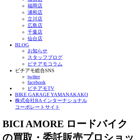
福岡店
浦和店
立川店
広島店
千葉店
仙台店
BLOG
お知らせ
スタッフブログ
ビチアモコラム
ビチアモ総合SNS
twitter
facebook
ビチアモTV
BIKE GARAGE YAMANAKAKO
株式会社BAインターナショナル
コーポレートサイト
BICI AMORE ロードバイク
の買取・委託販売プロショッ