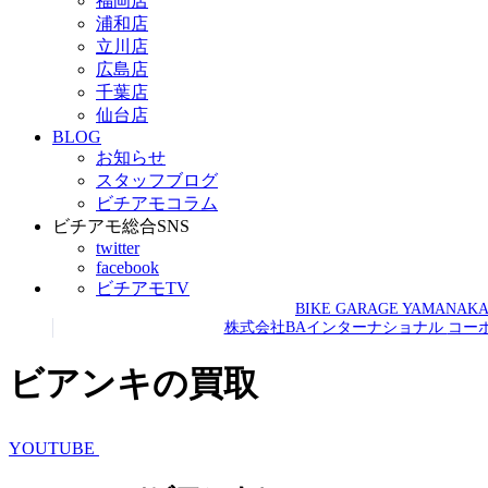
福岡店
浦和店
立川店
広島店
千葉店
仙台店
BLOG
お知らせ
スタッフブログ
ビチアモコラム
ビチアモ総合SNS
twitter
facebook
ビチアモTV
BIKE GARAGE YAMANAK
株式会社BAインターナショナル
コー
ビアンキの買取
YOUTUBE