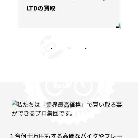
LTDの買取
投
1
2
次へ
稿
の
ペ
ー
ジ
送
り
１台何十万円もする高価なバイクやフレー