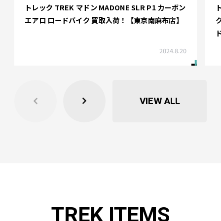
トレック TREK マドン MADONE SLR P1 カーボン
ト
エアロ ロードバイク 買取入荷！【東京南麻布店】
ク
2024.8.20
VIEW ALL