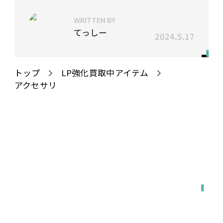
WRITTEN BY
てっしー
2024.5.17
トップ
LP強化買取中アイテム
アクセサリ
全国対応
宅配で送る