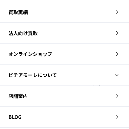
買取実績
法人向け買取
オンラインショップ
ビチアモーレについて
ビチアモーレについて
スタッフ紹介
店舗案内
会社概要
採用情報
芦屋店
南麻布店
お問い合わせ
BLOG
サイクルジャージ店
名古屋店