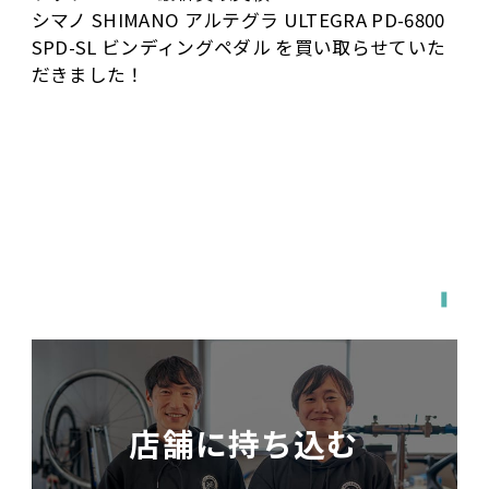
ゲ
シマノ SHIMANO アルテグラ ULTEGRA PD-6800
ー
SPD-SL ビンディングペダル を買い取らせていた
シ
だきました！
ョ
ン
全国対応
宅配で送る
店舗に持ち込む