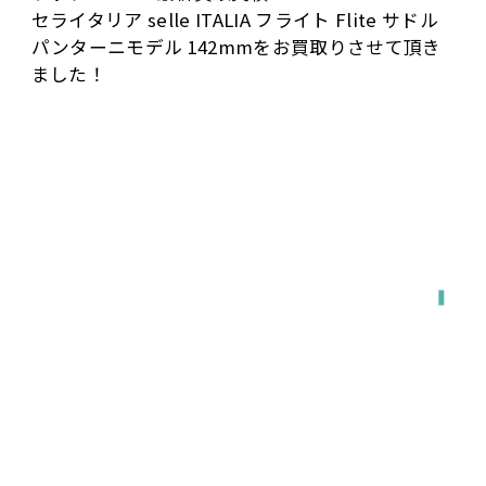
ゲ
セライタリア selle ITALIA フライト Flite サドル
ー
パンターニモデル 142mmをお買取りさせて頂き
シ
ました！
ョ
ン
全国対応
宅配で送る
店舗に持ち込む