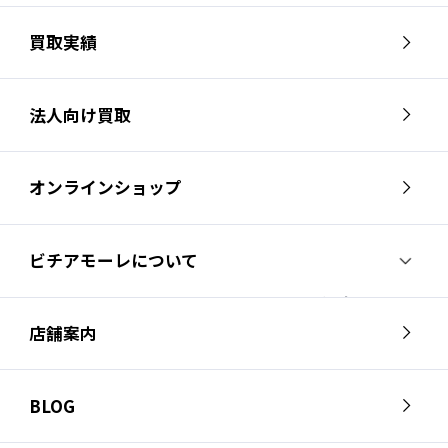
買取実績
法人向け買取
オンラインショップ
ビチアモーレについて
ビチアモーレについて
スタッフ紹介
店舗案内
会社概要
採用情報
芦屋店
南麻布店
お問い合わせ
BLOG
サイクルジャージ店
名古屋店