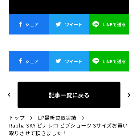
シェア
ツイート
LINEで送る
シェア
ツイート
LINEで送る
投
稿
記事一覧に戻る
previous
next
ナ
ビ
トップ
LP最新買取実績
ゲ
Rapha SKY ピナレロ ビブショーツ Sサイズお買い
ー
取りさせて頂きました！
シ