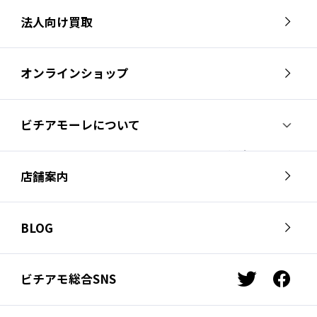
法人向け買取
オンラインショップ
ビチアモーレについて
ビチアモーレについて
スタッフ紹介
店舗案内
会社概要
採用情報
芦屋店
南麻布店
お問い合わせ
BLOG
サイクルジャージ店
名古屋店
お知らせ
スタッフブログ
横浜店
福岡店
ビチアモ総合SNS
t
f
ビチアモコラム
浦和店
立川店
w
a