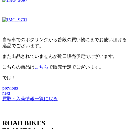
自転車でのポタリングから普段の買い物にまでお使い頂ける
逸品でございます。
まだ出品されていませんが近日販売予定でございます。
こちらの商品は
こちら
で販売予定でございます。
では！
previous
投
next
稿
買取・入荷情報一覧に戻る
ナ
ビ
ROAD BIKES
ゲ