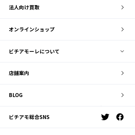
法人向け買取
オンラインショップ
ビチアモーレについて
ビチアモーレについて
スタッフ紹介
店舗案内
会社概要
採用情報
芦屋店
南麻布店
お問い合わせ
BLOG
サイクルジャージ店
名古屋店
お知らせ
スタッフブログ
横浜店
福岡店
ビチアモ総合SNS
t
f
ビチアモコラム
浦和店
立川店
w
a