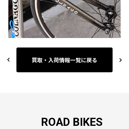
投
稿
買取・入荷情報一覧に戻る
previous
next
ナ
ビ
ゲ
ー
シ
ョ
ン
ROAD BIKES