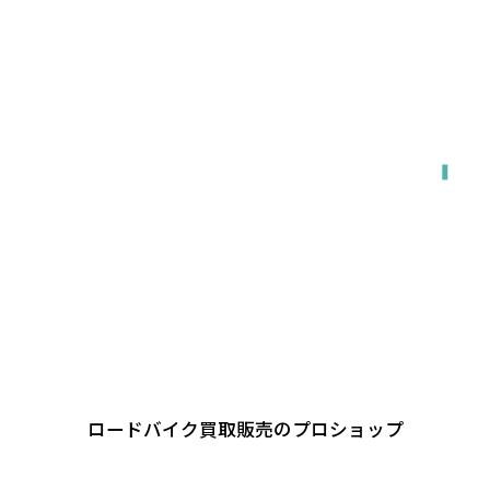
関東・東海・関西・福岡エリア対応
出張で来てもらう
ロードバイク買取販売のプロショップ