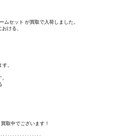
C フレームセット が買取で入荷しました。
における、
ます。
す。
る
！
高額」買取中でございます！