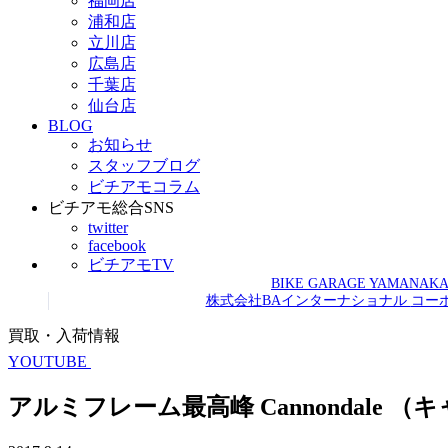
福岡店
浦和店
立川店
広島店
千葉店
仙台店
BLOG
お知らせ
スタッフブログ
ビチアモコラム
ビチアモ総合SNS
twitter
facebook
ビチアモTV
BIKE GARAGE YAMANAK
株式会社BAインターナショナル
コー
買取・入荷情報
YOUTUBE
アルミフレーム最高峰 Cannondale （キャ