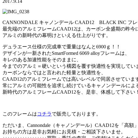
2017.9.14
CANNONDALE キャノンデール CAAD12 BLACK IN
最先端のアルミフレームCAAD12は、カーボン全盛期の昨今
アルミの新時代の幕明けといえる仕上がりです。
デュラエース仕様の完成車で重量はなんと6900ｇ！！
デザインが一新されたSmartFormed 6069 alloyフレームは、
キレのある加速性能をそのままに、
今までのアルミ＝硬いという構図を覆す快適性を実現してい
カーボンならではと言われた軽量と快適性を、
CAAD12のアルミフレームでは高いレベルで同居させていま
常にアルミの可能性を追求し続けているキャノンデールによ
新時代のアルミフレームCAAD12を、是非、体感して下さい
このフレームは
コチラ
で販売しております。
ただいま、Cannondale（キャノンデール）CAAD12を「
お持ちの方は是非お気軽にお見積・ご相談下さいませ。