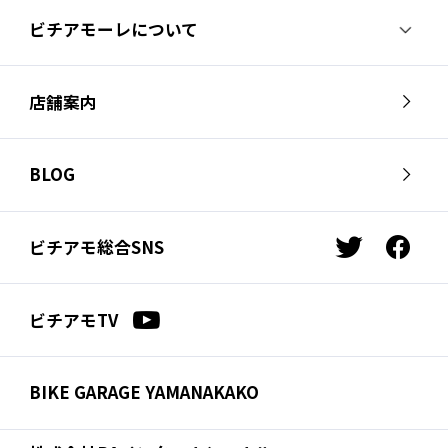
ビチアモーレについて
ビチアモーレについて
スタッフ紹介
店舗案内
会社概要
採用情報
芦屋店
南麻布店
お問い合わせ
BLOG
サイクルジャージ店
名古屋店
お知らせ
スタッフブログ
横浜店
福岡店
ビチアモ総合SNS
t
f
ビチアモコラム
浦和店
立川店
w
a
i
c
広島店
千葉店
ビチアモTV
t
e
仙台店
t
b
e
o
BIKE GARAGE YAMANAKAKO
r
o
k