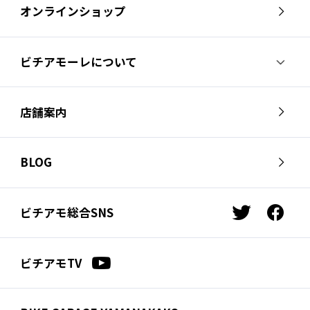
オンラインショップ
ビチアモーレについて
ビチアモーレについて
スタッフ紹介
店舗案内
会社概要
採用情報
芦屋店
南麻布店
お問い合わせ
BLOG
サイクルジャージ店
名古屋店
お知らせ
スタッフブログ
横浜店
福岡店
ビチアモ総合SNS
t
f
ビチアモコラム
浦和店
立川店
w
a
i
c
広島店
千葉店
ビチアモTV
t
e
仙台店
t
b
e
o