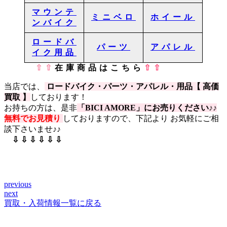
マウンテ
ミニベロ
ホイール
ンバイク
ロードバ
パーツ
アパレル
イク用品
⇧⇧
在庫商品はこちら
⇧⇧
当店では、
ロードバイク・パーツ・アパレル・用品【 高価
買取 】
しております！
お持ちの方は、是非
「BICI AMORE」にお売りください♪
♪
無料でお見積り
しておりますので、下記より お気軽にご相
談下さいませ♪♪
⇩ ⇩ ⇩ ⇩ ⇩ ⇩
previous
投
next
稿
買取・入荷情報一覧に戻る
ナ