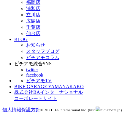
福岡店
浦和店
立川店
広島店
千葉店
仙台店
BLOG
お知らせ
スタッフブログ
ビチアモコラム
ビチアモ総合SNS
twitter
facebook
ビチアモTV
BIKE GARAGE YAMANAKAKO
株式会社BAインターナショナル
コーポレートサイト
個人情報保護方針
© 2021 BA International Inc. (Info
biciamore.jp)