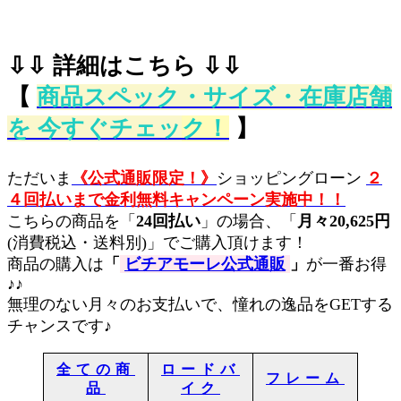
⇩⇩ 詳細はこちら ⇩⇩
【
商品スペック・サイズ・在庫店舗
を 今すぐチェッ
ク！
】
ただいま
《公式通販限定！》
ショッピングローン
２
４回払いまで金利無料キャンペーン実施中！！
こちらの商品を「
24回払い
」の場合、「
月々20,625円
(消費税込・送料別)」でご購入頂けます！
商品の購入は
「
ビチアモーレ公式通販
」
が一番お得
♪♪
無理のない月々のお支払いで、憧れの逸品をGETする
チャンスです♪
全ての商
ロードバ
フレーム
品
イク