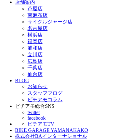
店舗案内
芦屋店
南麻布店
サイクルジャージ店
名古屋店
横浜店
福岡店
浦和店
立川店
広島店
千葉店
仙台店
BLOG
お知らせ
スタッフブログ
ビチアモコラム
ビチアモ総合SNS
twitter
facebook
ビチアモTV
BIKE GARAGE YAMANAKAKO
株式会社BAインターナショナル