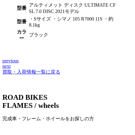
アルティメット ディスク ULTIMATE CF
型番
SL 7.0 DISC 2021モデル
・Sサイズ ・シマノ 105 R7000 11S ・約
型番
8.1kg
カラ
ブラック
ー
previous
投
next
稿
買取・入荷情報一覧に戻る
ナ
ビ
ROAD BIKES
ゲ
FLAMES / wheels
ー
完成車・フレーム・ホイールをお探しの方
シ
ョ