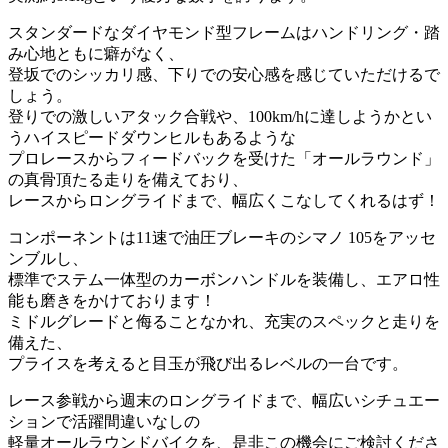
スタンダードなダイヤモンド型フレームはハンドリング・踏
み心地ともに癖がなく、
登坂でのシッカリ感、下りでの安心感を感じていただけるで
しょう。
登りでの激しいアタック合戦や、100km/hに達しようかとい
うハイスピードダウンヒルもあるような
プロレースからフィードバックを受けた「オールラウンド」
の真骨頂たる走りを備えており、
レースからロングライドまで、幅広くこなしてくれるはず！
コンポーネントは11速で油圧ブレーキのシマノ 105をアッセ
ンブルし、
標準でステム一体型のカーボンハンドルを装備し、エアロ性
能も磨きをかけております！
ミドルグレードと侮ることなかれ、充実のスペックと走りを
備えた、
プライスを考えると目玉が飛び出るレベルの一台です。
レース参戦から週末のロングライドまで、幅広いシチュエー
ションで活躍間違いなしの
軽量オールラウンドバイクを、是非この機会にご検討くださ