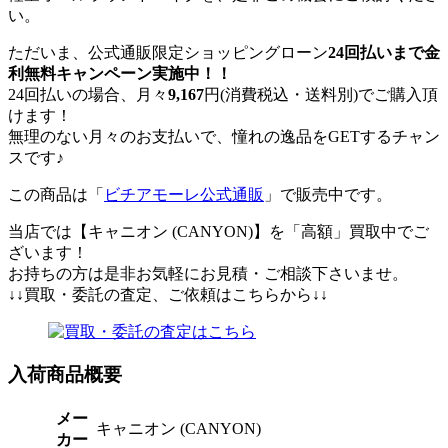
い。
ただいま、公式通販限定ショッピングローン
24回払いまで金
利無料キャンペーン実施中！！
24回払いの場合、月々
9,167
円(消費税込・送料別)でご購入頂
けます！
無理のない月々のお支払いで、憧れの逸品をGETするチャン
スです♪
この商品は「
ビチアモーレ公式通販
」で販売中です。
当店では【キャニオン (CANYON)】を「高額」買取中でご
ざいます！
お持ちの方は是非お気軽にお見積・ご相談下さいませ。
↓↓買取・委託の査定、ご依頼はこちらから↓↓
入荷商品概要
メー
キャニオン (CANYON)
カー