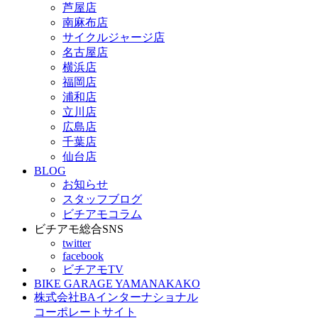
芦屋店
南麻布店
サイクルジャージ店
名古屋店
横浜店
福岡店
浦和店
立川店
広島店
千葉店
仙台店
BLOG
お知らせ
スタッフブログ
ビチアモコラム
ビチアモ総合SNS
twitter
facebook
ビチアモTV
BIKE GARAGE YAMANAKAKO
株式会社BAインターナショナル
コーポレートサイト