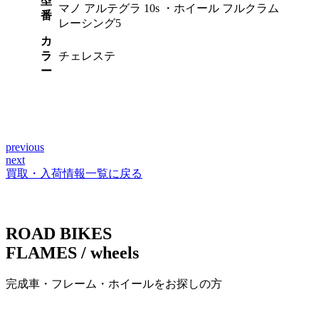
型
マノ アルテグラ 10s ・ホイール フルクラム
番
レーシング5
カ
ラ
チェレステ
ー
previous
投
next
稿
買取・入荷情報一覧に戻る
ナ
ビ
ROAD BIKES
ゲ
FLAMES / wheels
ー
完成車・フレーム・ホイールをお探しの方
シ
ョ