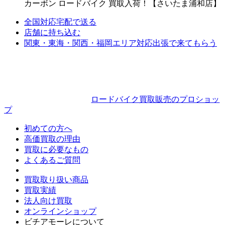
カーボン ロードバイク 買取入荷！【さいたま浦和店】
全国対応
宅配で送る
店舗に持ち込む
関東・東海・関西・福岡エリア対応
出張で来てもらう
ロードバイク買取販売のプロショッ
プ
初めての方へ
高価買取の理由
買取に必要なもの
よくあるご質問
買取取り扱い商品
買取実績
法人向け買取
オンラインショップ
ビチアモーレについて