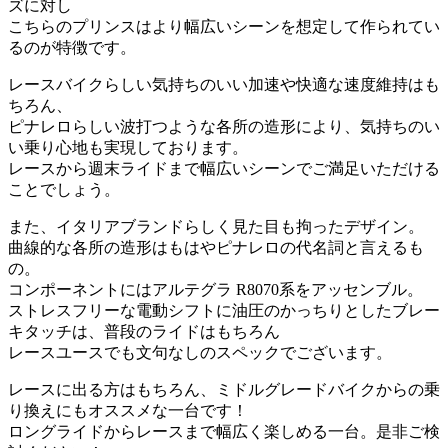
ズに対し
こちらのプリンスはより幅広いシーンを想定して作られてい
るのが特徴です。
レースバイクらしい気持ちのいい加速や快適な速度維持はも
ちろん、
ピナレロらしい波打つような各所の造形により、気持ちのい
い乗り心地も実現しております。
レースから週末ライドまで幅広いシーンでご満足いただける
ことでしょう。
また、イタリアブランドらしく見た目も拘ったデザイン。
曲線的な各所の造形はもはやピナレロの代名詞と言えるも
の。
コンポーネントにはアルテグラ R8070系をアッセンブル。
ストレスフリーな電動シフトに油圧のかっちりとしたブレー
キタッチは、普段のライドはもちろん
レースユースでも文句なしのスペックでございます。
レースに出る方はもちろん、ミドルグレードバイクからの乗
り換えにもオススメな一台です！
ロングライドからレースまで幅広く楽しめる一台。是非ご検