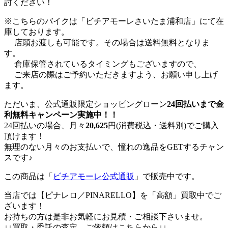
討ください！
※こちらのバイクは「ビチアモーレさいたま浦和店」にて在
庫しております。
店頭お渡しも可能です。その場合は送料無料となりま
す。
倉庫保管されているタイミングもございますので、
ご来店の際はご予約いただきますよう、お願い申し上げ
ます。
ただいま、公式通販限定ショッピングローン
24回払いまで金
利無料キャンペーン実施中！！
24回払いの場合、月々
20,625
円(消費税込・送料別)でご購入
頂けます！
無理のない月々のお支払いで、憧れの逸品をGETするチャン
スです♪
この商品は「
ビチアモーレ公式通販
」で販売中です。
当店では【ピナレロ／PINARELLO】を「高額」買取中でご
ざいます！
お持ちの方は是非お気軽にお見積・ご相談下さいませ。
↓↓買取・委託の査定、ご依頼はこちらから↓↓