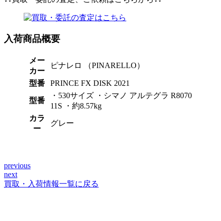
入荷商品概要
メー
ピナレロ （PINARELLO）
カー
型番
PRINCE FX DISK 2021
・530サイズ ・シマノ アルテグラ R8070
型番
11S ・約8.57kg
カラ
グレー
ー
previous
投
next
稿
買取・入荷情報一覧に戻る
ナ
ビ