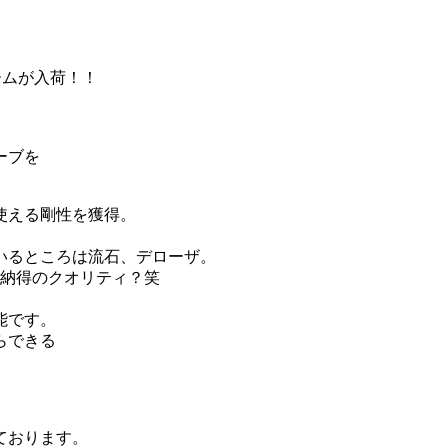
レームが入荷！！
ーブを
も使える剛性を獲得。
いるところは流石、デローザ。
の納得のクオリティ？笑
能です。
らできる
ております。