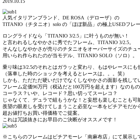
2019.10.15
人気イタリアンブランド、DE ROSA（デローザ）の
TITANIO（チタニオ）solo の「ほぼ新品」の極上USEDフ
ロングライドなら「TITANIO 3/2.5」に叶うものが無い！
と言われるしなやかさに秀でたフレーム、TITANIO 3/2.5。
そんなしなやかさが売りのチタニオをオーバーサイズのチュ
用いられ作られたのが当モデル、TITANIO SOLO（ソロ）。
乗り味は3/2.5のそれとはガラッと変わり、もはやレースに
（落車した時のショックを考えるとレースは。。。笑）
しかも、ただただ硬いだけでなくしなやかさの面影を残して
フレーム定価96万円（税込だと100万円を超えます）なのも
コーラス？いや、レコード？思い切ってスーレコ？
じゃなくて、デュラで組もうかな！と妄想も楽しむことも可
羨望の眼差しを受けてしまうこと必至な一本をビチアモだか
超お値打ちお買い得価格でご提案。
これは冗談抜きにお早目のご決断がオススメです！
※こちらのフレームはビチアモーレ「南麻布店」にて展示し