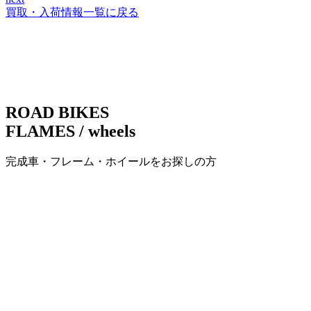
稿
買取・入荷情報一覧に戻る
ナ
ビ
ゲ
ー
ROAD BIKES
シ
FLAMES / wheels
ョ
完成車・フレーム・ホイールをお探しの方
ン