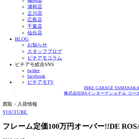
福岡店
浦和店
立川店
広島店
千葉店
仙台店
BLOG
お知らせ
スタッフブログ
ビチアモコラム
ビチアモ総合SNS
twitter
facebook
ビチアモTV
BIKE GARAGE YAMANAK
株式会社BAインターナショナル
コー
買取・入荷情報
YOUTUBE
フレーム定価100万円オーバー!!DE ROSA T