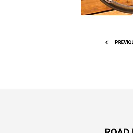
投
稿
PREVIO
ナ
ビ
ゲ
ー
シ
ョ
ン
ROAD 