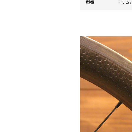
型番
・リムハ