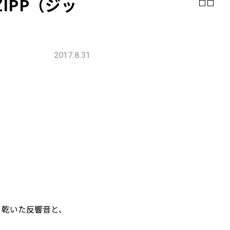
IPP（ジッ
2017.8.31
う乾いた反響音と、