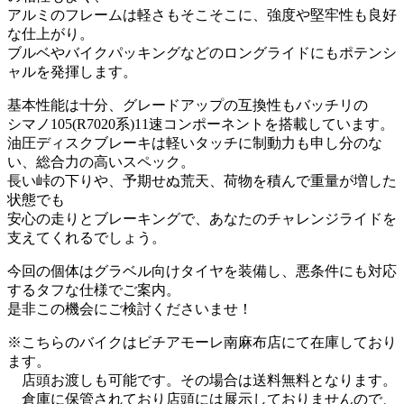
アルミのフレームは軽さもそこそこに、強度や堅牢性も良好
な仕上がり。
ブルベやバイクパッキングなどのロングライドにもポテンシ
ャルを発揮します。
基本性能は十分、グレードアップの互換性もバッチリの
シマノ105(R7020系)11速コンポーネントを搭載しています。
油圧ディスクブレーキは軽いタッチに制動力も申し分のな
い、総合力の高いスペック。
長い峠の下りや、予期せぬ荒天、荷物を積んで重量が増した
状態でも
安心の走りとブレーキングで、あなたのチャレンジライドを
支えてくれるでしょう。
今回の個体はグラベル向けタイヤを装備し、悪条件にも対応
するタフな仕様でご案内。
是非この機会にご検討くださいませ！
※こちらのバイクはビチアモーレ南麻布店にて在庫しており
ます。
店頭お渡しも可能です。その場合は送料無料となります。
倉庫に保管されており店頭には展示しておりませんので、