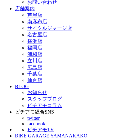
お問い合わせ
店舗案内
芦屋店
南麻布店
サイクルジャージ店
名古屋店
横浜店
福岡店
浦和店
立川店
広島店
千葉店
仙台店
BLOG
お知らせ
スタッフブログ
ビチアモコラム
ビチアモ総合SNS
twitter
facebook
ビチアモTV
BIKE GARAGE YAMANAKAKO