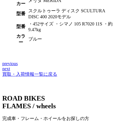
メリダ MERIDA
カー
スクルトゥーラ ディスク SCULTURA
型番
DISC 400 2020モデル
・452サイズ ・シマノ 105 R7020 11S ・約
型番
9.47kg
カラ
ブルー
ー
previous
投
next
稿
買取・入荷情報一覧に戻る
ナ
ビ
ROAD BIKES
ゲ
FLAMES / wheels
ー
完成車・フレーム・ホイールをお探しの方
シ