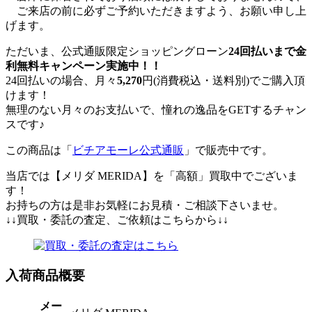
ご来店の前に必ずご予約いただきますよう、お願い申し上
げます。
ただいま、公式通販限定ショッピングローン
24回払いまで金
利無料キャンペーン実施中！！
24回払いの場合、月々
5,270
円(消費税込・送料別)でご購入頂
けます！
無理のない月々のお支払いで、憧れの逸品をGETするチャン
スです♪
この商品は「
ビチアモーレ公式通販
」で販売中です。
当店では【メリダ MERIDA】を「高額」買取中でございま
す！
お持ちの方は是非お気軽にお見積・ご相談下さいませ。
↓↓買取・委託の査定、ご依頼はこちらから↓↓
入荷商品概要
メー