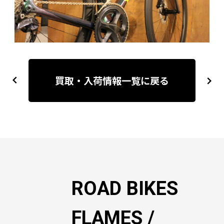
投
稿
買取・入荷情報一覧に戻る
previous
next
ナ
ビ
ゲ
ー
シ
ョ
ン
ROAD BIKES
FLAMES /