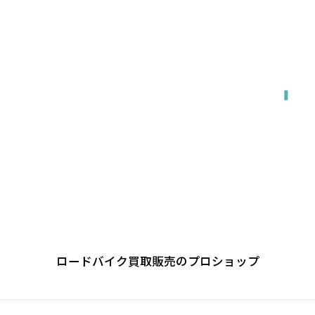
関東・東海・関西・福岡エリア対応
出張で来てもらう
ロードバイク買取販売のプロショップ