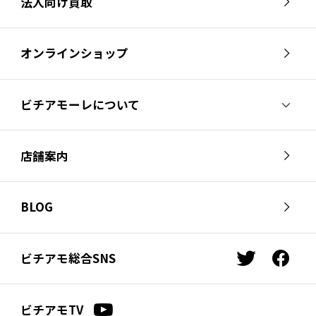
法人向け買取
オンラインショップ
ビチアモーレについて
ビチアモーレについて
スタッフ紹介
店舗案内
会社概要
採用情報
芦屋店
南麻布店
お問い合わせ
BLOG
サイクルジャージ店
名古屋店
お知らせ
スタッフブログ
横浜店
福岡店
ビチアモ総合SNS
t
f
ビチアモコラム
浦和店
立川店
w
a
i
c
広島店
千葉店
ビチアモTV