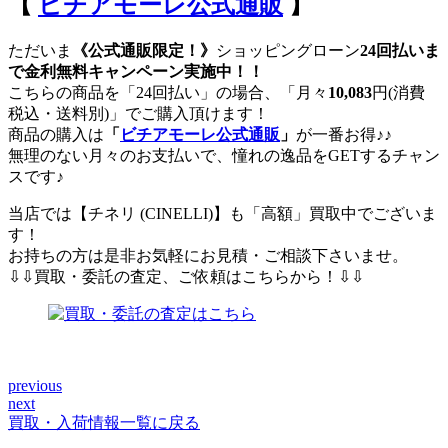
【
ビチアモーレ公式通販
】
ただいま
《公式通販限定！》
ショッピングローン
24回払いま
で金利無料キャンペーン実施中！！
こちらの商品を「24回払い」の場合、「月々
10,083
円(消費
税込・送料別)」でご購入頂けます！
商品の購入は
「
ビチアモーレ公式通販
」
が一番お得♪♪
無理のない月々のお支払いで、憧れの逸品をGETするチャン
スです♪
当店では【チネリ (CINELLI)】も「高額」買取中でございま
す！
お持ちの方は是非お気軽にお見積・ご相談下さいませ。
⇩⇩買取・委託の査定、ご依頼はこちらから！⇩⇩
previous
投
next
稿
買取・入荷情報一覧に戻る