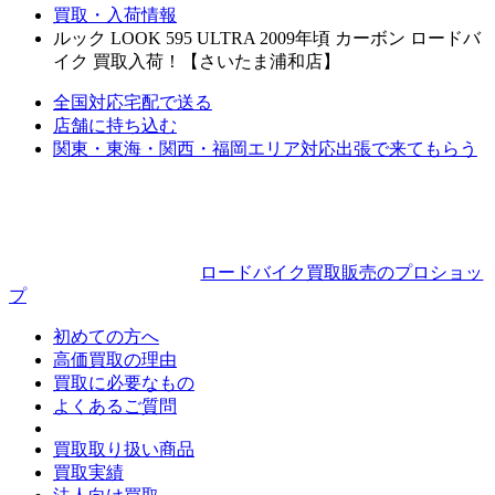
買取・入荷情報
ルック LOOK 595 ULTRA 2009年頃 カーボン ロードバ
イク 買取入荷！【さいたま浦和店】
全国対応
宅配で送る
店舗に持ち込む
関東・東海・関西・福岡エリア対応
出張で来てもらう
ロードバイク買取販売のプロショッ
プ
初めての方へ
高価買取の理由
買取に必要なもの
よくあるご質問
買取取り扱い商品
買取実績