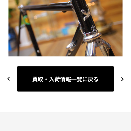
投
稿
買取・入荷情報一覧に戻る
previous
next
ナ
ビ
ゲ
ー
シ
ョ