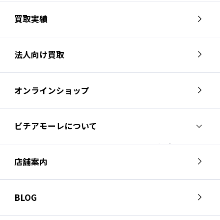
買取実績
法人向け買取
オンラインショップ
ビチアモーレについて
ビチアモーレについて
スタッフ紹介
店舗案内
会社概要
採用情報
芦屋店
南麻布店
お問い合わせ
BLOG
サイクルジャージ店
名古屋店
お知らせ
スタッフブログ