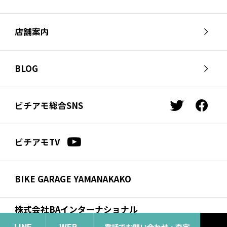
ビチアモーレについて
スタッフ紹介
店舗案内
会社概要
採用情報
芦屋店
南麻布店
お問い合わせ
BLOG
サイクルジャージ店
名古屋店
お知らせ
スタッフブログ
横浜店
福岡店
ビチアモ総合SNS
t
f
ビチアモコラム
浦和店
立川店
w
a
i
c
広島店
千葉店
ビチアモTV
t
e
仙台店
t
b
e
o
BIKE GARAGE YAMANAKAKO
r
o
k
株式会社BAインターナショナル
コーポレートサイト
電話でお問い合わせ・査定
LINE
WEB