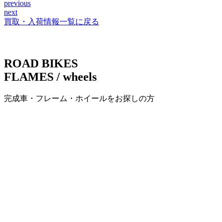
previous
投
next
稿
買取・入荷情報一覧に戻る
ナ
ビ
ROAD BIKES
ゲ
FLAMES / wheels
ー
完成車・フレーム・ホイールをお探しの方
シ
ョ
ン