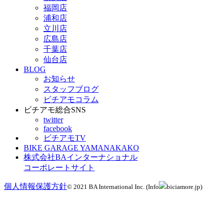
福岡店
浦和店
立川店
広島店
千葉店
仙台店
BLOG
お知らせ
スタッフブログ
ビチアモコラム
ビチアモ総合SNS
twitter
facebook
ビチアモTV
BIKE GARAGE YAMANAKAKO
株式会社BAインターナショナル
コーポレートサイト
個人情報保護方針
© 2021 BA International Inc. (Info
biciamore.jp)