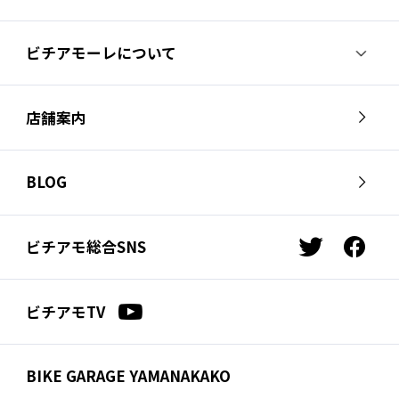
ビチアモーレについて
ビチアモーレについて
スタッフ紹介
店舗案内
会社概要
採用情報
芦屋店
南麻布店
お問い合わせ
BLOG
サイクルジャージ店
名古屋店
お知らせ
スタッフブログ
横浜店
福岡店
ビチアモ総合SNS
t
f
ビチアモコラム
浦和店
立川店
w
a
i
c
広島店
千葉店
ビチアモTV
t
e
仙台店
t
b
e
o
BIKE GARAGE YAMANAKAKO
r
o