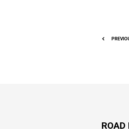
投
稿
PREVIO
ナ
ビ
ゲ
ー
シ
ョ
ン
ROAD 