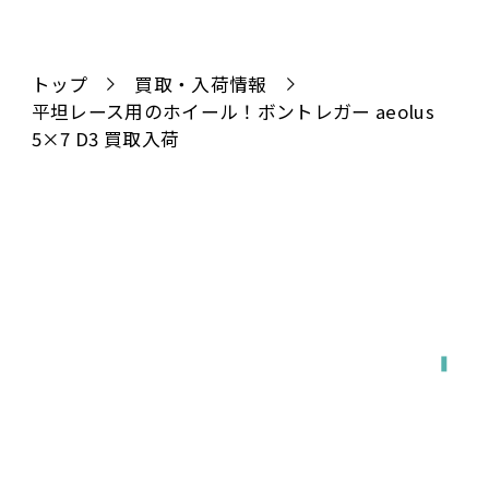
トップ
買取・入荷情報
平坦レース用のホイール！ボントレガー aeolus
5×7 D3 買取入荷
全国対応
宅配で送る