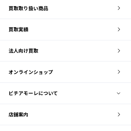
買取取り扱い商品
買取実績
法人向け買取
オンラインショップ
ビチアモーレについて
ビチアモーレについて
スタッフ紹介
店舗案内
会社概要
採用情報
芦屋店
南麻布店
お問い合わせ