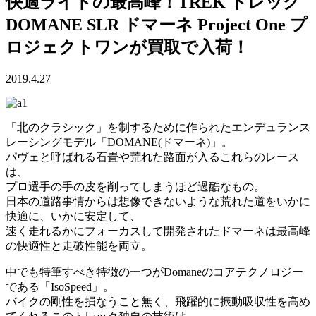
快適ライドの最高峰！TREK トレック
DOMANE SLR ドマーネ Project One プ
ロジェクトワンが買取で入荷！
2019.4.27
「北のクラシック」を制するために作られたエンデュランス
レーシングモデル「DOMANE(ドマーネ)」。
パヴェと呼ばれる石畳や荒れた路面が入るこれらのレース
は、
プロ選手の手の皮を削ってしまうほど過酷なもの。
日本の道路事情からは想像できないような荒れた道をいかに
快適に、いかに安定して、
速く走れるかにフォーカスして開発されたドマーネは最高峰
の快適性と走破性能を両立。
中でも特筆すべき特徴の一つがDomaneのコアテクノロジー
である「IsoSpeed」。
バイクの剛性を損なうこと無く、飛躍的に振動吸収性を高め