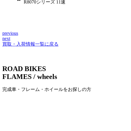
R8070シリーズ 11速
previous
投
next
稿
買取・入荷情報一覧に戻る
ナ
ビ
ROAD BIKES
ゲ
FLAMES / wheels
ー
完成車・フレーム・ホイールをお探しの方
シ
ョ
ン