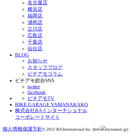
名古屋店
横浜店
福岡店
浦和店
立川店
広島店
千葉店
仙台店
BLOG
お知らせ
スタッフブログ
ビチアモコラム
ビチアモ総合SNS
twitter
facebook
ビチアモTV
BIKE GARAGE YAMANAKAKO
株式会社BAインターナショナル
コーポレートサイト
個人情報保護方針
© 2021 BA International Inc. (Info
biciamore.jp)