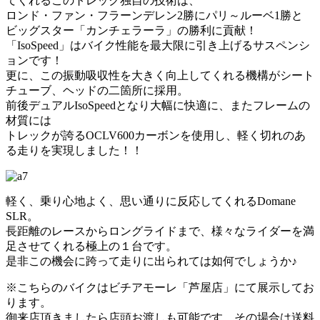
てくれるこのトレック独自の技術は、
ロンド・ファン・フラーンデレン2勝にパリ～ルーベ1勝と
ビッグスター「カンチェラーラ」の勝利に貢献！
「IsoSpeed」はバイク性能を最大限に引き上げるサスペンシ
ョンです！
更に、この振動吸収性を大きく向上してくれる機構がシート
チューブ、ヘッドの二箇所に採用。
前後デュアルIsoSpeedとなり大幅に快適に、またフレームの
材質には
トレックが誇るOCLV600カーボンを使用し、軽く切れのあ
る走りを実現しました！！
軽く、乗り心地よく、思い通りに反応してくれるDomane
SLR。
長距離のレースからロングライドまで、様々なライダーを満
足させてくれる極上の１台です。
是非この機会に跨って走りに出られては如何でしょうか♪
※こちらのバイクはビチアモーレ「芦屋店」にて展示してお
ります。
御来店頂きましたら店頭お渡しも可能です。その場合は送料