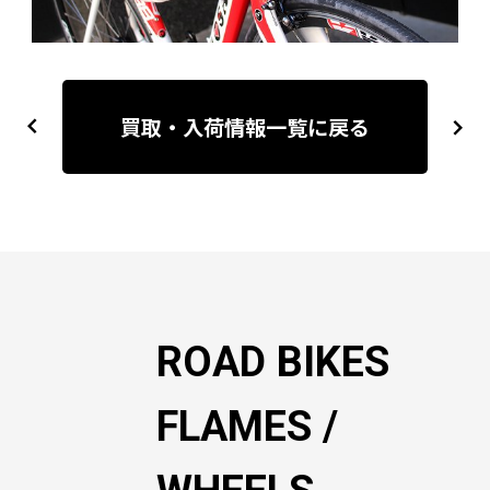
投
稿
買取・入荷情報一覧に戻る
previous
next
ナ
ビ
ゲ
ー
シ
ョ
ン
ROAD BIKES
FLAMES /