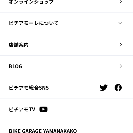
オンラインショップ
ビチアモーレについて
ビチアモーレについて
スタッフ紹介
店舗案内
会社概要
採用情報
芦屋店
南麻布店
お問い合わせ
BLOG
サイクルジャージ店
名古屋店
お知らせ
スタッフブログ
横浜店
福岡店
ビチアモ総合SNS
t
f
ビチアモコラム
浦和店
立川店
w
a
i
c
広島店
千葉店
ビチアモTV
t
e
仙台店
t
b
e
o
BIKE GARAGE YAMANAKAKO