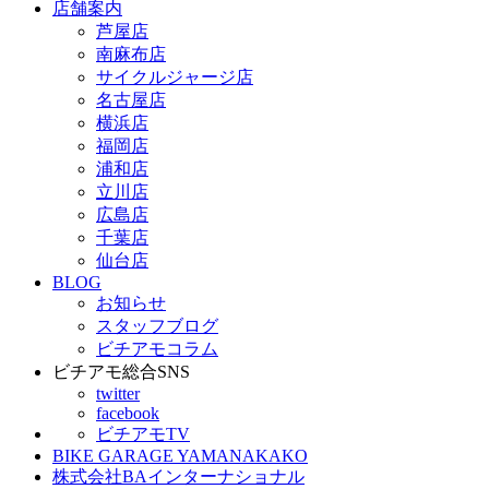
店舗案内
芦屋店
南麻布店
サイクルジャージ店
名古屋店
横浜店
福岡店
浦和店
立川店
広島店
千葉店
仙台店
BLOG
お知らせ
スタッフブログ
ビチアモコラム
ビチアモ総合SNS
twitter
facebook
ビチアモTV
BIKE GARAGE YAMANAKAKO
株式会社BAインターナショナル