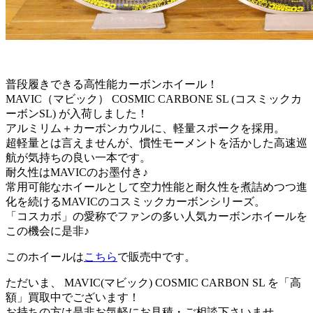
普段履きできる高性能カーボンホイール！
MAVIC（マビック） COSMIC CARBONE SL (コスミックカ
ーボンSL) が入荷しました！
アルミリム＋カーボンカウルに、軽量スポークを採用。
超軽量とは言えませんが、慣性モーメントを活かした高速巡
航が気持ちの良い一本です。
耐久性はMAVICのお墨付き♪
常用可能なホイールとして空力性能と耐久性を煮詰めつつ進
化を続けるMAVICのコスミックカーボンシリーズ。
「コスカボ」の愛称でファンの多い人気カーボンホイールを
この機会に是非♪
このホイールは
こちら
で販売中です。
ただいま、 MAVIC(マビック) COSMIC CARBON SL を「高
額」買取中でございます！
お持ちの方は是非お気軽にお見積・ご相談下さいませ。