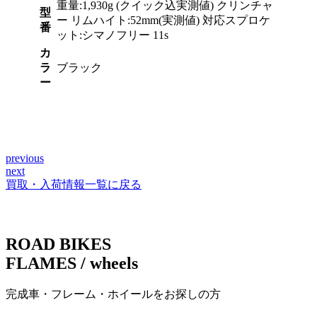
重量:1,930g (クイック込実測値) クリンチャ
型
ー リムハイト:52mm(実測値) 対応スプロケ
番
ット:シマノフリー 11s
カ
ラ
ブラック
ー
previous
投
next
稿
買取・入荷情報一覧に戻る
ナ
ビ
ROAD BIKES
ゲ
FLAMES / wheels
ー
完成車・フレーム・ホイールをお探しの方
シ