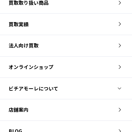
買取取り扱い商品
買取実績
法人向け買取
オンラインショップ
ビチアモーレについて
ビチアモーレについて
スタッフ紹介
店舗案内
会社概要
採用情報
芦屋店
南麻布店
お問い合わせ
BLOG