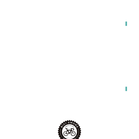
関東・東海・関西・福岡エリア対応
出張で来てもらう