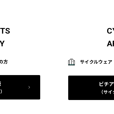
RTS
C
Y
A
の方
サイクルウェア
販
ビチア
ー）
（サイ