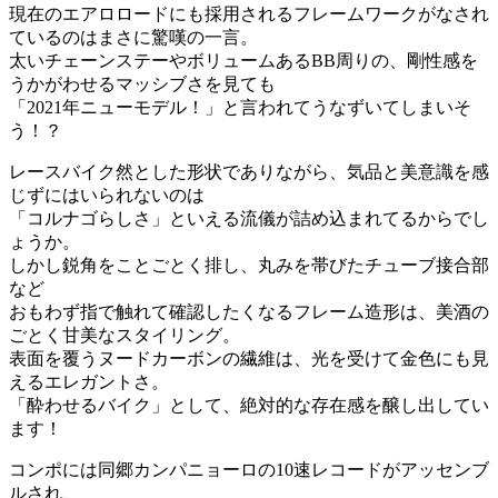
現在のエアロロードにも採用されるフレームワークがなされ
ているのはまさに驚嘆の一言。
太いチェーンステーやボリュームあるBB周りの、剛性感を
うかがわせるマッシブさを見ても
「2021年ニューモデル！」と言われてうなずいてしまいそ
う！？
レースバイク然とした形状でありながら、気品と美意識を感
じずにはいられないのは
「コルナゴらしさ」といえる流儀が詰め込まれてるからでし
ょうか。
しかし鋭角をことごとく排し、丸みを帯びたチューブ接合部
など
おもわず指で触れて確認したくなるフレーム造形は、美酒の
ごとく甘美なスタイリング。
表面を覆うヌードカーボンの繊維は、光を受けて金色にも見
えるエレガントさ。
「酔わせるバイク」として、絶対的な存在感を醸し出してい
ます！
コンポには同郷カンパニョーロの10速レコードがアッセンブ
ルされ、