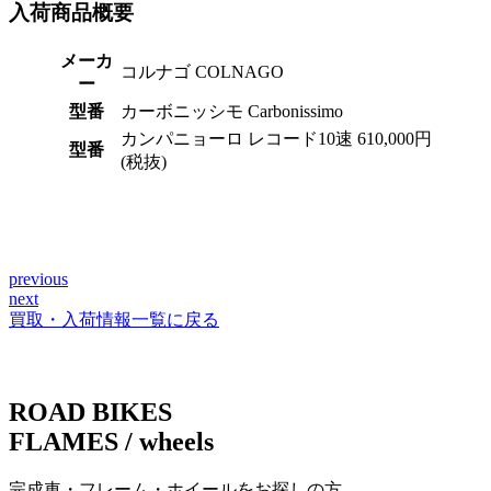
入荷商品概要
メーカ
コルナゴ COLNAGO
ー
型番
カーボニッシモ Carbonissimo
カンパニョーロ レコード10速 610,000円
型番
(税抜)
previous
投
next
稿
買取・入荷情報一覧に戻る
ナ
ビ
ROAD BIKES
ゲ
FLAMES / wheels
ー
完成車・フレーム・ホイールをお探しの方