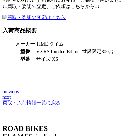
↓↓買取・委託の査定、ご依頼はこちらから↓↓
入荷商品概要
メーカー
TIME タイム
型番
VXRS Limited Edition 世界限定300台
型番
サイズ XS
previous
投
next
稿
買取・入荷情報一覧に戻る
ナ
ビ
ROAD BIKES
ゲ