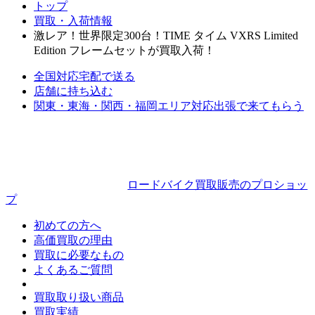
トップ
買取・入荷情報
激レア！世界限定300台！TIME タイム VXRS Limited
Edition フレームセットが買取入荷！
全国対応
宅配で送る
店舗に持ち込む
関東・東海・関西・福岡エリア対応
出張で来てもらう
ロードバイク買取販売のプロショッ
プ
初めての方へ
高価買取の理由
買取に必要なもの
よくあるご質問
買取取り扱い商品
買取実績