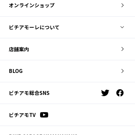
オンラインショップ
ビチアモーレについて
ビチアモーレについて
スタッフ紹介
店舗案内
会社概要
採用情報
芦屋店
南麻布店
お問い合わせ
BLOG
サイクルジャージ店
名古屋店
お知らせ
スタッフブログ
横浜店
福岡店
ビチアモ総合SNS
t
f
ビチアモコラム
浦和店
立川店
w
a
i
c
広島店
千葉店
ビチアモTV
t
e
仙台店
t
b
e
o