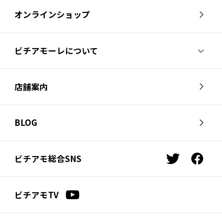
オンラインショップ
ビチアモーレについて
ビチアモーレについて
スタッフ紹介
店舗案内
会社概要
採用情報
芦屋店
南麻布店
お問い合わせ
BLOG
サイクルジャージ店
名古屋店
お知らせ
スタッフブログ
横浜店
福岡店
ビチアモ総合SNS
t
f
ビチアモコラム
浦和店
立川店
w
a
i
c
広島店
千葉店
ビチアモTV
t
e
仙台店
t
b