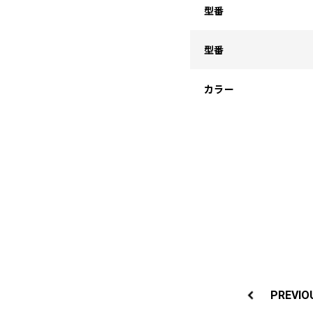
型番
型番
カラー
投
稿
PREVIO
ナ