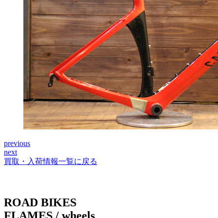
previous
投
next
稿
買取・入荷情報一覧に戻る
ナ
ビ
ROAD BIKES
ゲ
FLAMES / wheels