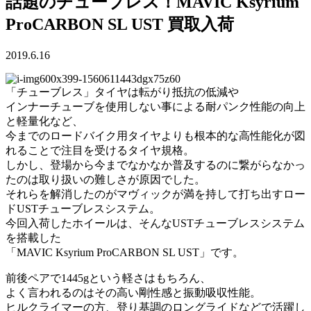
話題のチューブレス！MAVIC Ksyrium
ProCARBON SL UST 買取入荷
2019.6.16
「チューブレス」タイヤは転がり抵抗の低減や
インナーチューブを使用しない事による耐パンク性能の向上
と軽量化など、
今までのロードバイク用タイヤよりも根本的な高性能化が図
れることで注目を受けるタイヤ規格。
しかし、登場から今までなかなか普及するのに繋がらなかっ
たのは取り扱いの難しさが原因でした。
それらを解消したのがマヴィックが満を持して打ち出すロー
ドUSTチューブレスシステム。
今回入荷したホイールは、そんなUSTチューブレスシステム
を搭載した
「MAVIC Ksyrium ProCARBON SL UST」です。
前後ペアで1445gという軽さはもちろん、
よく言われるのはその高い剛性感と振動吸収性能。
ヒルクライマーの方、登り基調のロングライドなどで活躍し