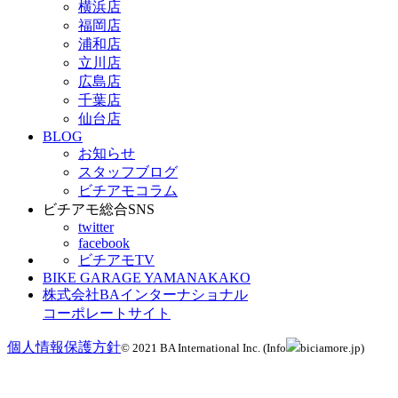
横浜店
福岡店
浦和店
立川店
広島店
千葉店
仙台店
BLOG
お知らせ
スタッフブログ
ビチアモコラム
ビチアモ総合SNS
twitter
facebook
ビチアモTV
BIKE GARAGE YAMANAKAKO
株式会社BAインターナショナル
コーポレートサイト
個人情報保護方針
© 2021 BA International Inc. (Info
biciamore.jp)