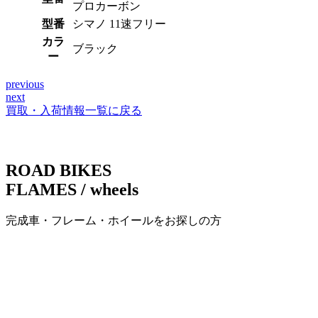
プロカーボン
型番
シマノ 11速フリー
カラ
ブラック
ー
previous
投
next
稿
買取・入荷情報一覧に戻る
ナ
ビ
ROAD BIKES
ゲ
FLAMES / wheels
ー
完成車・フレーム・ホイールをお探しの方
シ
ョ
ン