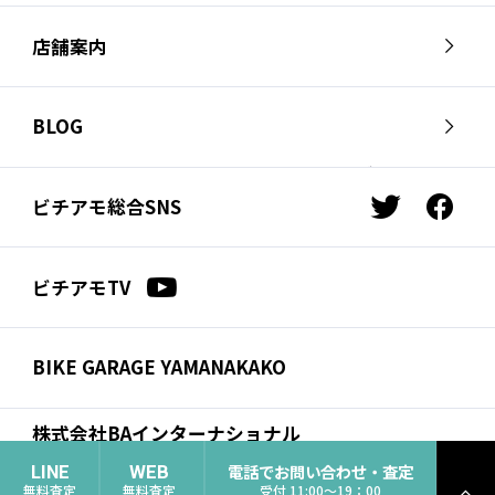
ビチアモーレについて
スタッフ紹介
店舗案内
会社概要
採用情報
芦屋店
南麻布店
お問い合わせ
BLOG
サイクルジャージ店
名古屋店
お知らせ
スタッフブログ
横浜店
福岡店
ビチアモ総合SNS
t
f
ビチアモコラム
浦和店
立川店
w
a
i
c
広島店
千葉店
ビチアモTV
t
e
仙台店
t
b
e
o
BIKE GARAGE YAMANAKAKO
r
o
k
株式会社BAインターナショナル
コーポレートサイト
電話でお問い合わせ・査定
LINE
WEB
無料査定
無料査定
受付 11:00〜19：00