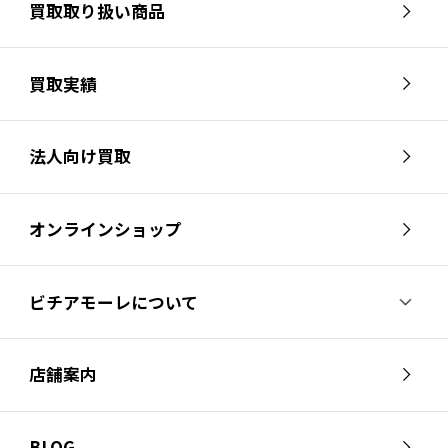
買取取り扱い商品
買取実績
法人向け買取
オンラインショップ
ビチアモーレについて
ビチアモーレについて
スタッフ紹介
店舗案内
会社概要
採用情報
芦屋店
南麻布店
お問い合わせ
BLOG