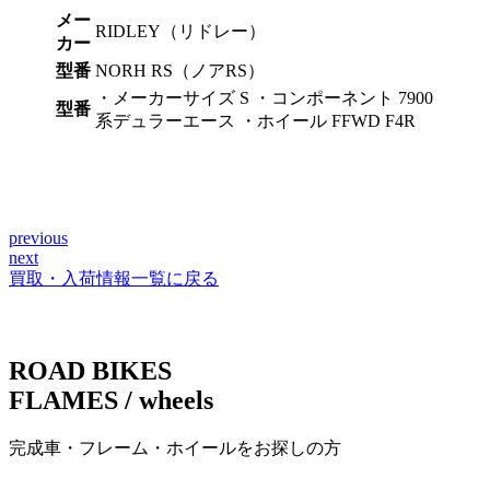
メー
RIDLEY（リドレー）
カー
型番
NORH RS（ノアRS）
・メーカーサイズ S ・コンポーネント 7900
型番
系デュラーエース ・ホイール FFWD F4R
previous
投
next
稿
買取・入荷情報一覧に戻る
ナ
ビ
ROAD BIKES
ゲ
FLAMES / wheels
ー
完成車・フレーム・ホイールをお探しの方
シ