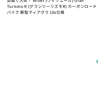
買取で入荷！ Wilier (ウィリエール) Gran
Turismo R (グランツーリズモR) カーボンロード
バイク 新型ティアグラ 10s仕様
全国対応
宅配で送る
店舗に持ち込む