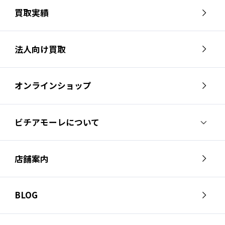
買取実績
法人向け買取
オンラインショップ
ビチアモーレについて
ビチアモーレについて
スタッフ紹介
店舗案内
会社概要
採用情報
芦屋店
南麻布店
お問い合わせ
BLOG
サイクルジャージ店
名古屋店
お知らせ
スタッフブログ
横浜店
福岡店