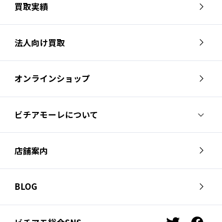
買取実績
法人向け買取
オンラインショップ
ビチアモーレについて
ビチアモーレについて
スタッフ紹介
店舗案内
会社概要
採用情報
芦屋店
南麻布店
お問い合わせ
BLOG
サイクルジャージ店
名古屋店
お知らせ
スタッフブログ
横浜店
福岡店