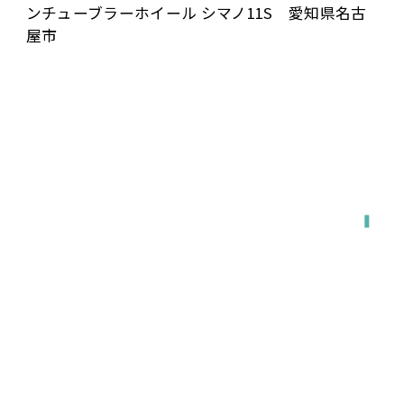
ンチューブラーホイール シマノ11S 愛知県名古
屋市
全国対応
宅配で送る
店舗に持ち込む