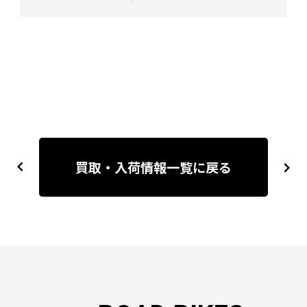
投
稿
買取・入荷情報一覧に戻る
previous
next
ナ
ビ
ゲ
ー
シ
ョ
ン