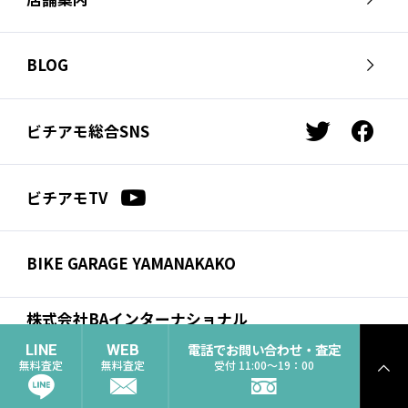
会社概要
採用情報
芦屋店
南麻布店
お問い合わせ
BLOG
サイクルジャージ店
名古屋店
お知らせ
スタッフブログ
横浜店
福岡店
ビチアモ総合SNS
t
f
ビチアモコラム
浦和店
立川店
w
a
i
c
広島店
千葉店
ビチアモTV
t
e
仙台店
t
b
e
o
BIKE GARAGE YAMANAKAKO
r
o
k
株式会社BAインターナショナル
コーポレートサイト
電話でお問い合わせ・査定
LINE
WEB
無料査定
無料査定
受付 11:00〜19：00
ト
個人情報保護方
© 2021 BA International Inc. (Info
ッ
針
biciamore.jp)