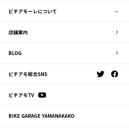
ビチアモーレについて
ビチアモーレについて
スタッフ紹介
店舗案内
会社概要
採用情報
芦屋店
南麻布店
お問い合わせ
BLOG
サイクルジャージ店
名古屋店
お知らせ
スタッフブログ
横浜店
福岡店
ビチアモ総合SNS
t
f
ビチアモコラム
浦和店
立川店
w
a
i
c
広島店
千葉店
ビチアモTV
t
e
仙台店
t
b
e
o
BIKE GARAGE YAMANAKAKO
r
o
k