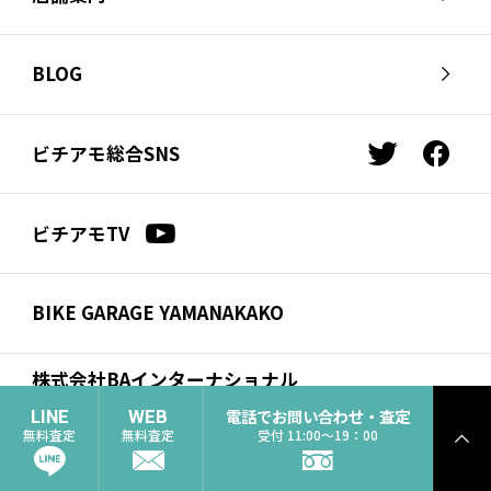
会社概要
採用情報
芦屋店
南麻布店
お問い合わせ
BLOG
サイクルジャージ店
名古屋店
お知らせ
スタッフブログ
横浜店
福岡店
ビチアモ総合SNS
t
f
ビチアモコラム
浦和店
立川店
w
a
i
c
広島店
千葉店
ビチアモTV
t
e
仙台店
t
b
e
o
BIKE GARAGE YAMANAKAKO
r
o
k
株式会社BAインターナショナル
コーポレートサイト
電話でお問い合わせ・査定
LINE
WEB
無料査定
無料査定
受付 11:00〜19：00
ト
個人情報保護方
© 2021 BA International Inc. (Info
ッ
針
biciamore.jp)
プ