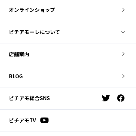
オンラインショップ
ビチアモーレについて
ビチアモーレについて
スタッフ紹介
店舗案内
会社概要
採用情報
芦屋店
南麻布店
お問い合わせ
BLOG
サイクルジャージ店
名古屋店
お知らせ
スタッフブログ
横浜店
福岡店
ビチアモ総合SNS
t
f
ビチアモコラム
浦和店
立川店
w
a
i
c
広島店
千葉店
ビチアモTV
t
e
仙台店
t
b