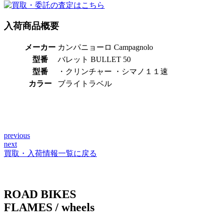
入荷商品概要
メーカー
カンパニョーロ Campagnolo
型番
バレット BULLET 50
型番
・クリンチャー ・シマノ１１速
カラー
ブライトラベル
previous
投
next
稿
買取・入荷情報一覧に戻る
ナ
ビ
ROAD BIKES
ゲ
FLAMES / wheels
ー