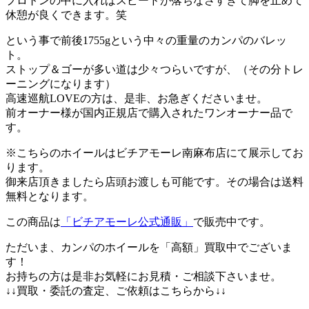
プロトンの中に入ればスピードが落ちなさすぎて脚を止めて
休憩が良くできます。笑
という事で前後1755gという中々の重量のカンパのバレッ
ト。
ストップ＆ゴーが多い道は少々つらいですが、（その分トレ
ーニングになります）
高速巡航LOVEの方は、是非、お急ぎくださいませ。
前オーナー様が国内正規店で購入されたワンオーナー品で
す。
※こちらのホイールはビチアモーレ南麻布店にて展示してお
ります。
御来店頂きましたら店頭お渡しも可能です。その場合は送料
無料となります。
この商品は
「ビチアモーレ公式通販」
で販売中です。
ただいま、カンパのホイールを「高額」買取中でございま
す！
お持ちの方は是非お気軽にお見積・ご相談下さいませ。
↓↓買取・委託の査定、ご依頼はこちらから↓↓