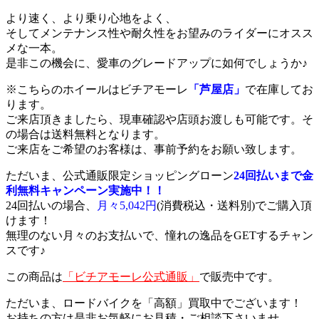
より速く、より乗り心地をよく、
そしてメンテナンス性や耐久性をお望みのライダーにオスス
メな一本。
是非この機会に、愛車のグレードアップに如何でしょうか♪
※こちらのホイールはビチアモーレ
「芦屋店」
で在庫してお
ります。
ご来店頂きましたら、現車確認や店頭お渡しも可能です。そ
の場合は送料無料となります。
ご来店をご希望のお客様は、事前予約をお願い致します。
ただいま、公式通販限定ショッピングローン
24回払いまで金
利無料キャンペーン実施中！！
24回払いの場合、
月々5,042円
(消費税込・送料別)でご購入頂
けます！
無理のない月々のお支払いで、憧れの逸品をGETするチャン
スです♪
この商品は
「ビチアモーレ公式通販」
で販売中です。
ただいま、ロードバイクを「高額」買取中でございます！
お持ちの方は是非お気軽にお見積・ご相談下さいませ。