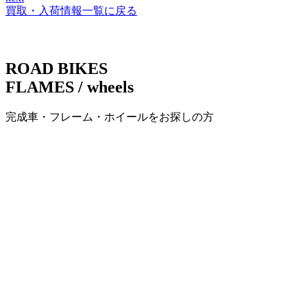
稿
買取・入荷情報一覧に戻る
ナ
ビ
ROAD BIKES
ゲ
FLAMES / wheels
ー
完成車・フレーム・ホイールをお探しの方
シ
ョ
ン